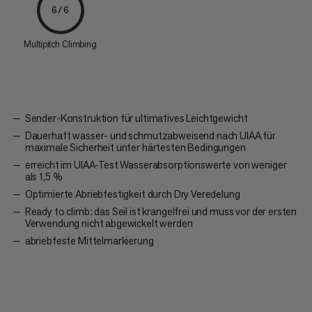
6/6
Multipitch Climbing
Sender-Konstruktion für ultimatives Leichtgewicht
Dauerhaft wasser- und schmutzabweisend nach UIAA für
maximale Sicherheit unter härtesten Bedingungen
erreicht im UIAA-Test Wasserabsorptionswerte von weniger
als 1,5 %
Optimierte Abriebfestigkeit durch Dry Veredelung
Ready to climb: das Seil ist krangelfrei und muss vor der ersten
Verwendung nicht abgewickelt werden
abriebfeste Mittelmarkierung