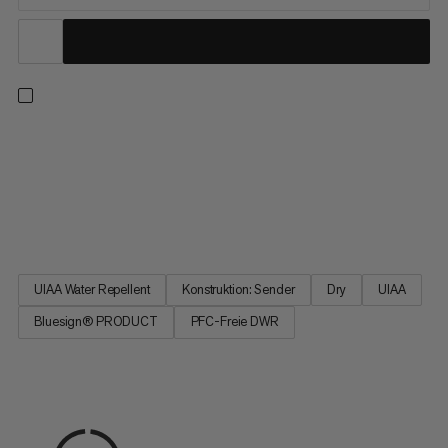
Extrem leichtes Doppelseil zum Eisklettern, Mixed-Klettern,
Bergsteigen, Mehrseillängen- und Alpinklettern. Die PFC-freie
Dry-Veredelung weist Schmutz und Nässe ab und sorgt für lang
anhaltende Effektivität. Mit seinem geschmeidigen Mantel aus
hochwertigen Garnen bietet dieses 7,5‑mm‑Seil ein...
UIAA Water Repellent
Konstruktion: Sender
Dry
UIAA
Bluesign® PRODUCT
PFC-Freie DWR