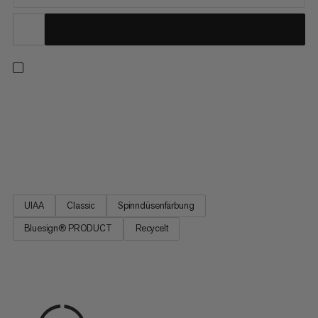
Vielseitiges Einfachseil für die verschiedensten Kletterarten –
ob Sport oder Trad, drinnen oder draussen. Das klassische
Design, das auf eine ausgezeichnete Handhabung ausgelegt
ist, kombiniert Durchmesser, Gewicht und Strapazierfähigkeit
ideal. Noch dazu ist das Seil aus 100 % recyceltem Polyamid...
UIAA
Classic
Spinndüsenfärbung
Bluesign® PRODUCT
Recycelt