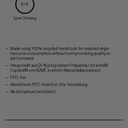
6/6
Sport Climbing
Made using 100% recycled feedstock for reduced virgin
resource consumption without compromising quality or
performance
Hergestellt aus [X %] recyceltem Polyamid, Ultramid®
Ccycled® von BASF, in einem Massenbilanzansatz
PFC-frei
Abriebfeste PFC-freie Eco-Dry-Veredelung
Als Einfachseil zertifiziert