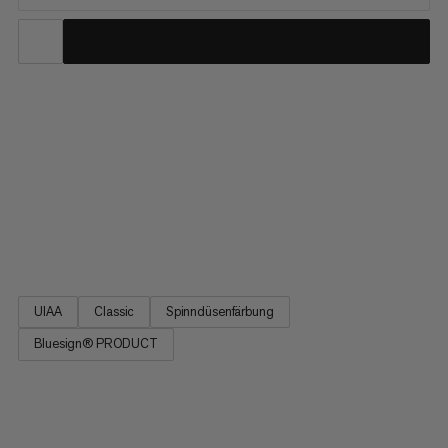
Ein Seil für alle Fälle: Mit 9,5 Millimetern im Querschnitt glänzt
dieses hochwertige Einfachseil durch exzellentes Handling und
eignet sich somit bestens für jedes deiner Abenteuer in der
Vertikalen. Ob im Klettergarten oder für Trad-Routen an einem
Strang – der goldene Kompromiss aus Durchmesser, Gewicht
und Langlebigkeit macht das 9.5 Crag Classic Rope zur
beliebten Verbindung zwischen Freundinnen und Freunden am
Fels.
UIAA
Classic
Spinndüsenfärbung
Bluesign® PRODUCT