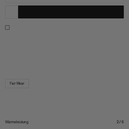
Ob in den Bergen oder in der City – diese bequeme Basecap
aus Baumwolle schützt dich vor der sengenden Sonne. Mit
ihrem integrierten Schweissband, einem grössenverstellbaren
Verschluss und dem lässigen Kord-Look ist sie schnell
geschnappt und gern aufgesetzt.
Fair Wear
Wärmeleistung
2/6