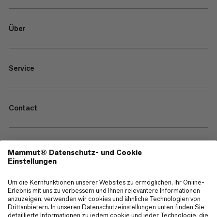
Über
Service
Contact
—