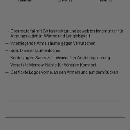
Wandern
Everyday
Trekking
Obermaterial mit Gitterstruktur und gewebtes Innenfutter für
Atmungsaktivität, Wärme und Langlebigkeit
Innenliegende Ärmelsäume gegen Verrutschen
Schützende Daumenlöcher
Kordelzug im Saum zur individuellen Weitenregulierung
Versetzte Merrow-Nähte für höheren Komfort
Gestickte Logos vorne, an den Ärmeln und auf dem Rücken