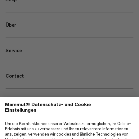
Über
Service
Contact
—