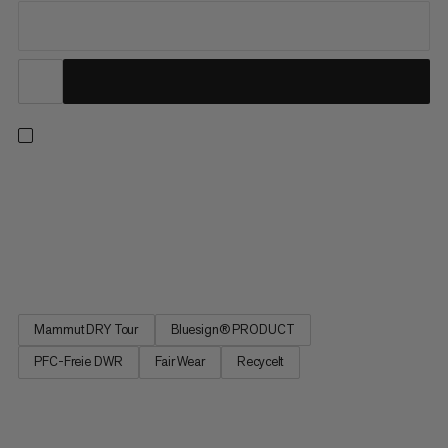
Unsere beliebteste und vielseitigste isolierte All-Mountain-
Skihose ist jetzt auch unsere verantwortungsvollste. Von der
Pike auf wurde die aktuellste Version dieses Bestsellers neu
designt: In typischer Stoney-Manier liefert sie herausragende
Performance und einmaligen Schutz, reduziert aber ihre...
Mammut DRY Tour
Bluesign® PRODUCT
PFC-Freie DWR
Fair Wear
Recycelt