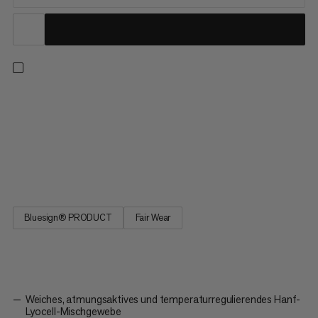
Ein weiches, leichtes Hemd aus einem Naturfasermix für
Erkundungstouren bei warmem Wetter. Dank seines
ressourcenschonend hergestellten Hanf-Lyocell-Gewebes ist
es von Natur aus atmungsaktiv und temperaturregulierend. Die
Fasermischung leitet Feuchtigkeit ab und kühlt dich, damit du
nicht überhitzt....
Bluesign® PRODUCT
Fair Wear
Weiches, atmungsaktives und temperaturregulierendes Hanf-
Lyocell-Mischgewebe