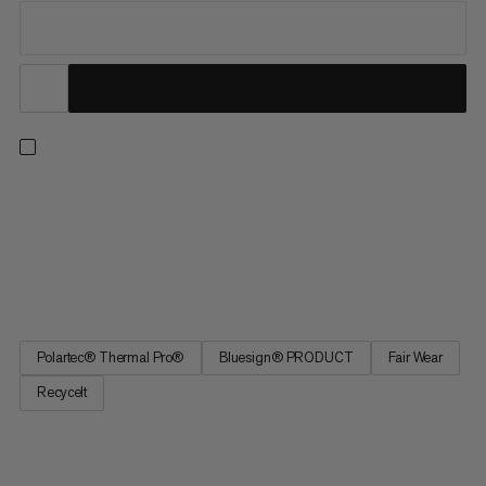
Style, Komfort und Leistung auf den Trails: Dieser Midlayer aus
atmungsaktivem, recyceltem Polartec® Thermal Pro™-
Gewebe mit Hanfanteil fühlt sich auf der Haut angenehm weich
an. Die innovative Strickstruktur speichert Wärme, wenn es kühl
ist, und gibt sie ab, wenn es wärmer wird. In den zwei...
Polartec® Thermal Pro®
Bluesign® PRODUCT
Fair Wear
Recycelt