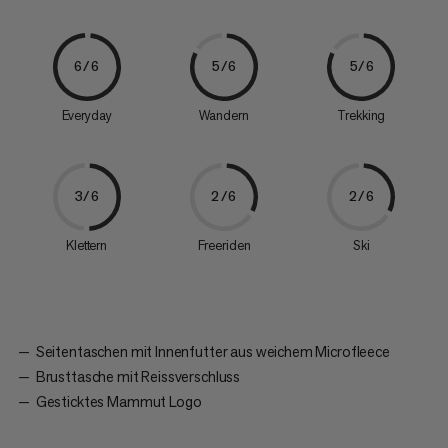
6/6
5/6
5/6
Everyday
Wandern
Trekking
3/6
2/6
2/6
Klettern
Freeriden
Ski
Seitentaschen mit Innenfutter aus weichem Microfleece
Brusttasche mit Reissverschluss
Gesticktes Mammut Logo