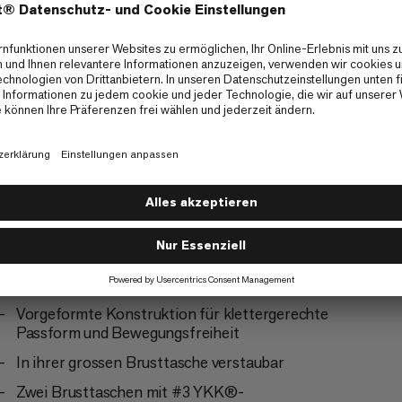
Ski Touring
5/6
mbing
Ice & Mixed Climbing
4/6
Neutralisierung unangenehmer Gerüche
Vorgeformte Konstruktion für klettergerechte
Passform und Bewegungsfreiheit
In ihrer grossen Brusttasche verstaubar
Zwei Brusttaschen mit #3 YKK®-