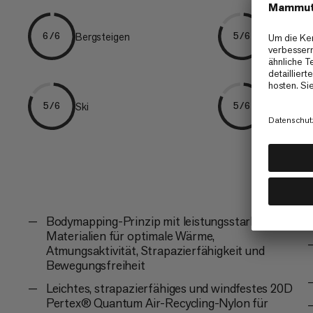
Bergsteigen
Freeriden
6/6
5/6
Ski
Alpine Cli
5/6
5/6
Bodymapping-Prinzip mit leistungsstarken
Materialien für optimale Wärme,
Atmungsaktivität, Strapazierfähigkeit und
Bewegungsfreiheit
Leichtes, strapazierfähiges und windfestes 20D
Pertex® Quantum Air-Recycling-Nylon für