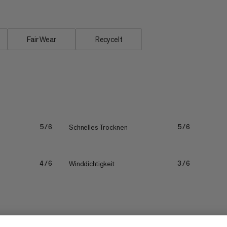
Fair Wear
Recycelt
Schnelles Trocknen
5/6
5/6
Winddichtigkeit
4/6
3/6