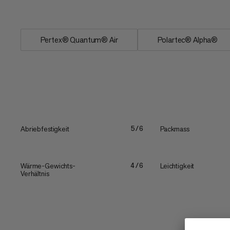
extrem luftdurchlässige...
Pertex® Quantum® Air
Polartec® Alpha®
Abriebfestigkeit
Packmass
5/6
Wärme-Gewichts-
Leichtigkeit
4/6
Verhältnis