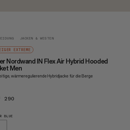
LEIDUNG
JACKEN & WESTEN
EIGER EXTREME
er Nordwand IN Flex Air Hybrid Hooded
cket Men
eitige, wärmeregulierende Hybridjacke für die Berge
F 290
CHF 290
R BLUE