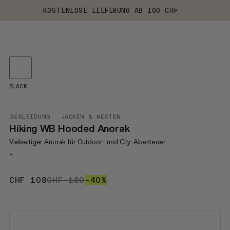
KOSTENLOSE LIEFERUNG AB 100 CHF
BLACK
BEKLEIDUNG
JACKEN & WESTEN
Hiking WB Hooded Anorak
Vielseitiger Anorak für Outdoor- und City-Abenteuer
+
CHF 108
CHF 108
CHF 180
CHF 180
–40%
40%