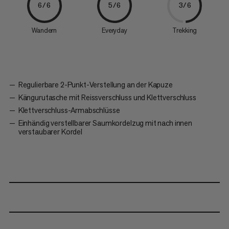
6/6
5/6
3/6
Wandern
Everyday
Trekking
Regulierbare 2-Punkt-Verstellung an der Kapuze
Kängurutasche mit Reissverschluss und Klettverschluss
Klettverschluss-Armabschlüsse
Einhändig verstellbarer Saumkordelzug mit nach innen
verstaubarer Kordel