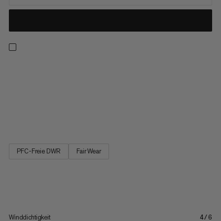
Der vielseitige Hiking WB Anorak vereint Outdoor-Features mit
urbanem Unisex-Style und fühlt sich sowohl in der City als auch
in den Bergen wohl. Das Aussenmaterial ist robust, aber
gleichzeitig weich und bequem. Die PFC-freie, langlebige und
dauerhaft wasserabweisende Veredelung (DWR) schützt dich...
PFC-Freie DWR
Fair Wear
Winddichtigkeit
4/6