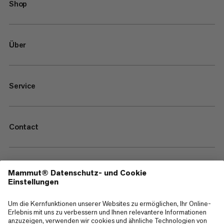
Shop
Über
Service
Contact
—