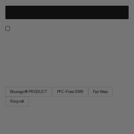
Mach dem Windchill-Effekt mit diesem leichten, funktionellen
Windbreaker ein Ende. Als ideales Backup für Wanderungen,
Skitouren und zum Sichern deines Kletterpartners vereint die
Jacke Langlebigkeit, Atmungsaktivität und Komfort mit
kleinem Packmass. Das schlanke Design bietet dir das, was du...
Bluesign® PRODUCT
PFC-Freie DWR
Fair Wear
Recycelt