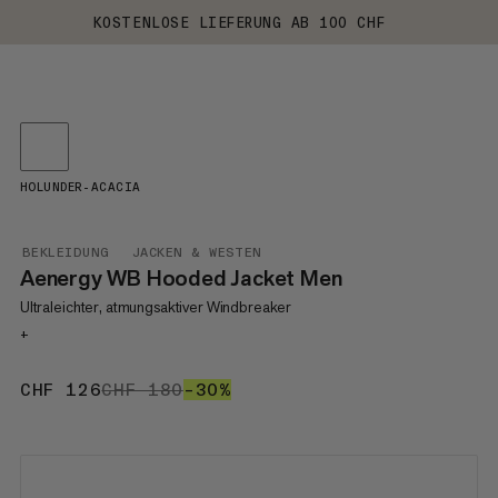
KOSTENLOSE LIEFERUNG AB 100 CHF
HOLUNDER-ACACIA
BEKLEIDUNG
JACKEN & WESTEN
Aenergy WB Hooded Jacket Men
Ultraleichter, atmungsaktiver Windbreaker
+
CHF 126
CHF 126
CHF 180
CHF 180
–30%
30%