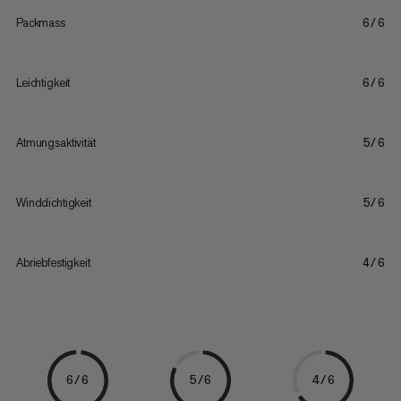
Packmass
6/6
Leichtigkeit
6/6
Atmungsaktivität
5/6
Winddichtigkeit
5/6
Abriebfestigkeit
4/6
6/6
5/6
4/6