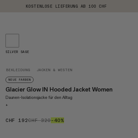
KOSTENLOSE LIEFERUNG AB 100 CHF
SILVER SAGE
BEKLEIDUNG
JACKEN & WESTEN
NEUE FARBEN
Glacier Glow IN Hooded Jacket Women
Daunen-Isolationsjacke für den Alltag
+
CHF 192
CHF 192
CHF 320
CHF 320
–40%
40%