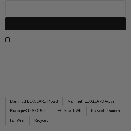
Herausragende Wärme bei eisigen Temperaturen: Dank der
grossen Kammern mit recycelten Daunen und einer
Bauschkraft von 700 cuin speichert diese Jacke effektiv
Wärme. Das recycelte Polyamidgewebe schützt vor Wind,
während die PFC-freie DWR-Imprägnierung leichten Schnee
und Regen abhält und so für...
Mammut FLEXGUARD Protect
Mammut FLEXGUARD Active
Bluesign® PRODUCT
PFC-Freie DWR
Recycelte Daunen
Fair Wear
Recycelt