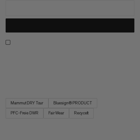
Die Fall Line HS Thermo Hooded Jacket schützt, wärmt und
sorgt dafür, dass immer noch eine Freeride-Abfahrt drin ist. Die
isolierte Skijacke wurde speziell für lange Tage im Tiefschnee
von Skigebieten entwickelt. Das wasserdichte 2-Lagen-
Laminat, ein Schneefang, Unterarmreissverschlüsse, mehrere...
Mammut DRY Tour
Bluesign® PRODUCT
PFC-Freie DWR
Fair Wear
Recycelt