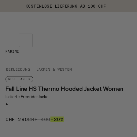
KOSTENLOSE LIEFERUNG AB 100 CHF
MARINE
BEKLEIDUNG
JACKEN & WESTEN
NEUE FARBEN
Fall Line HS Thermo Hooded Jacket Women
Isolierte Freeride-Jacke
+
CHF 280
CHF 280
CHF 400
CHF 400
–30%
30%