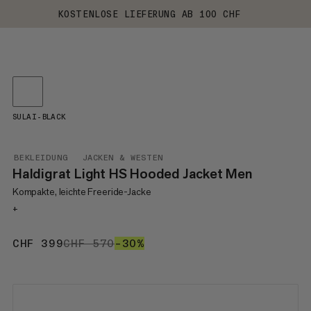
KOSTENLOSE LIEFERUNG AB 100 CHF
SULAI-BLACK
BEKLEIDUNG
JACKEN & WESTEN
Haldigrat Light HS Hooded Jacket Men
Kompakte, leichte Freeride-Jacke
+
CHF 399
CHF 399
CHF 570
CHF 570
–30%
30%