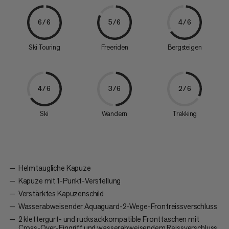
6/6
5/6
4/6
Ski Touring
Freeriden
Bergsteigen
4/6
3/6
2/6
Ski
Wandern
Trekking
Helmtaugliche Kapuze
Kapuze mit 1-Punkt-Verstellung
Verstärktes Kapuzenschild
Wasserabweisender Aquaguard-2-Wege-Frontreissverschluss
2 klettergurt- und rucksackkompatible Fronttaschen mit
Cross-Over-Eingriff und wasserabweisendem Reissverschluss