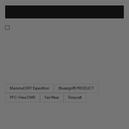
Leicht, kompakt und bereit für Abenteuer im Backcountry:
Diese wasserdichte Jacke besteht aus abriebfestem Mammut
DRY Expedition-Laminat, damit du atmungsaktiven
Wetterschutz geniesst und bei anspruchsvollen Anstiegen
trocken bleibst, ohne zu überhitzen. Belüftungsöffnungen im
Achselbereich sorgen...
Mammut DRY Expedition
Bluesign® PRODUCT
PFC-Freie DWR
Fair Wear
Recycelt