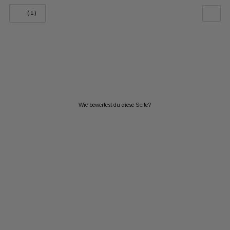
(1)
UNSERE EMPFEHLUNG
NIEDRIGSTER PREIS
HÖCHSTER PREIS
NEUHEITEN
Wie bewertest du diese Seite?
BEWERTUNG