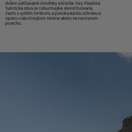
dobre udržiavané chodníky a kratšie túry. Klasická
turistická obuv je robustnejšie skonštruovaná,
často s vyšším zvrškom, a ponúka lepšiu ochranu a
oporu v náročnejšom teréne alebo na nerovnom
povrchu.