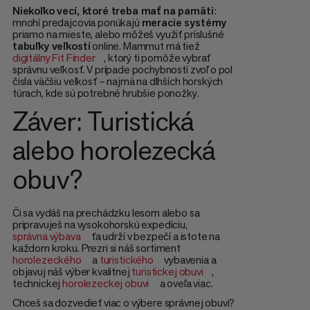
Niekoľko vecí, ktoré treba mať na pamäti
:
mnohí predajcovia ponúkajú
meracie systémy
priamo na mieste, alebo môžeš využiť príslušné
tabuľky veľkostí
online. Mammut má tiež
digitálny Fit Finder
, ktorý ti pomôže vybrať
správnu veľkosť. V prípade pochybností zvoľ o pol
čísla väčšiu veľkosť – najmä na dlhších horských
túrach, kde sú potrebné hrubšie ponožky.
Záver: Turistická
alebo horolezecká
obuv?
Či sa vydáš na prechádzku lesom alebo sa
pripravuješ na vysokohorskú expedíciu,
správna výbava
ťa udrží v bezpečí a istote na
každom kroku. Prezri si náš sortiment
horolezeckého
a
turistického
vybavenia a
objavuj náš výber kvalitnej
turistickej obuvi
,
technickej
horolezeckej obuvi
a oveľa viac.
Chceš sa dozvedieť viac o výbere správnej obuvi?