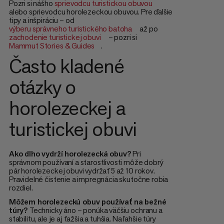
Pozri si nášho
sprievodcu turistickou obuvou
alebo sprievodcu horolezeckou obuvou. Pre ďalšie
tipy a inšpiráciu – od
výberu správneho turistického batoha
až po
zachodenie turistickej obuvi
– pozri si
Mammut Stories & Guides
.
Často kladené
otázky o
horolezeckej a
turistickej obuvi
Ako dlho vydrží horolezecká obuv?
Pri
správnom používaní a starostlivosti môže dobrý
pár horolezeckej obuvi vydržať 5 až 10 rokov.
Pravidelné čistenie a impregnácia skutočne robia
rozdiel.
Môžem horolezeckú obuv používať na bežné
túry?
Technicky áno – ponúka väčšiu ochranu a
stabilitu, ale je aj ťažšia a tuhšia. Na ľahšie túry