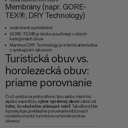
Membrány (napr. GORE-
TEX®, DRY Technology)
vodotesné a priedušné
GORE-TEX® je široko používaný v oboch
kategóriách obuvi
Mammut DRY Technology je interná alternatíva
s vynikajúcim výkonom
Turistická obuv vs.
horolezecká obuv:
priame porovnanie
Či už vyráža na jednodňovú túru alebo náročnú
alpskú expedíciu,
výber správnej obuvi
závisí od
toho, čo skutočne plánuješ robiť
. Tabuľka nižšie
ti poskytuje prehľadné porovnanie kľúčových
rozdielov medzi turistickou a horolezeckou
obuvou: