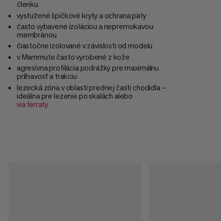
členku
vystužené špičkové kryty a ochrana päty
často vybavené izoláciou a nepremokavou
membránou
čiastočne izolované v závislosti od modelu
v Mammute často vyrobené z kože
agresívna profilácia podrážky pre maximálnu
priľnavosť a trakciu
lezecká zóna v oblasti prednej časti chodidla –
ideálna pre lezenie po skalách alebo
via ferraty