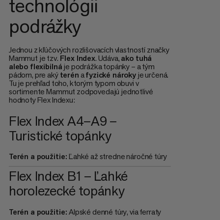
technológii
podrážky
Jednou z kľúčových rozlišovacích vlastností značky
Mammut je tzv.
Flex Index
. Udáva,
ako tuhá
alebo flexibilná
je podrážka topánky – a tým
pádom, pre aký
terén
a
fyzické nároky
je určená.
Tu je prehľad toho, ktorým typom obuvi v
sortimente Mammut zodpovedajú jednotlivé
hodnoty Flex Indexu:
Flex Index A4–A9 –
Turistické topánky
Terén a použitie:
Ľahké až stredne náročné túry
Flex Index B1 – Ľahké
horolezecké topánky
Terén a použitie:
Alpské denné túry, via ferraty