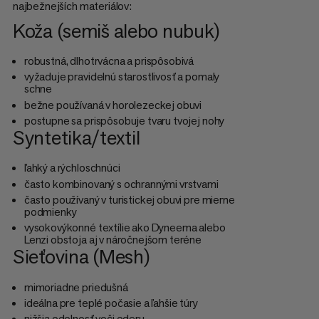
najbežnejších materiálov:
Koža (semiš alebo nubuk)
robustná, dlhotrvácna a prispôsobivá
vyžaduje pravidelnú starostlivosť a pomaly
schne
bežne používaná v horolezeckej obuvi
postupne sa prispôsobuje tvaru tvojej nohy
Syntetika/textil
ľahký a rýchloschnúci
často kombinovaný s ochrannými vrstvami
často používaný v turistickej obuvi pre mierne
podmienky
vysokovýkonné textílie ako Dyneema alebo
Lenzi obstoja aj v náročnejšom teréne
Sieťovina (Mesh)
mimoriadne priedušná
ideálna pre teplé počasie a ľahšie túry
nižšia odolnosť voči oderu