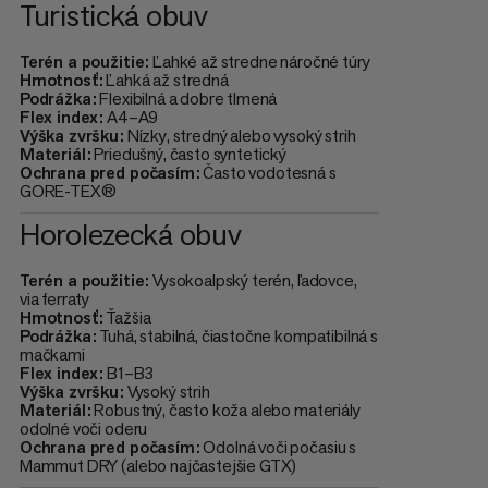
Turistická obuv
Terén a použitie:
Ľahké až stredne náročné túry
Hmotnosť:
Ľahká až stredná
Podrážka:
Flexibilná a dobre tlmená
Flex index:
A4–A9
Výška zvršku:
Nízky, stredný alebo vysoký strih
Materiál:
Priedušný, často syntetický
Ochrana pred počasím:
Často vodotesná s
GORE-TEX®
Horolezecká obuv
Terén a použitie:
Vysokoalpský terén, ľadovce,
via ferraty
Hmotnosť:
Ťažšia
Podrážka:
Tuhá, stabilná, čiastočne kompatibilná s
mačkami
Flex index:
B1–B3
Výška zvršku:
Vysoký strih
Materiál:
Robustný, často koža alebo materiály
odolné voči oderu
Ochrana pred počasím:
Odolná voči počasiu s
Mammut DRY (alebo najčastejšie GTX)