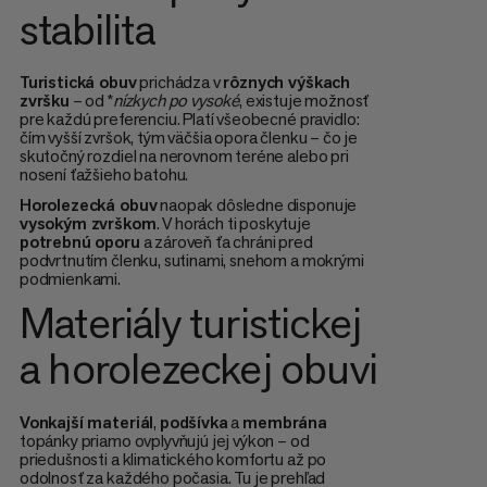
stabilita
Turistická obuv
prichádza v
rôznych výškach
zvršku
– od *
nízkych po vysoké
, existuje možnosť
pre každú preferenciu. Platí všeobecné pravidlo:
čím vyšší zvršok, tým väčšia opora členku – čo je
skutočný rozdiel na nerovnom teréne alebo pri
nosení ťažšieho batohu.
Horolezecká obuv
naopak dôsledne disponuje
vysokým zvrškom
. V horách ti poskytuje
potrebnú oporu
a zároveň ťa chráni pred
podvrtnutím členku, sutinami, snehom a mokrými
podmienkami.
Materiály turistickej
a horolezeckej obuvi
Vonkajší materiál
,
podšívka
a
membrána
topánky priamo ovplyvňujú jej výkon – od
priedušnosti a klimatického komfortu až po
odolnosť za každého počasia. Tu je prehľad