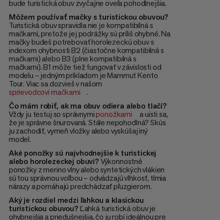
bude turistická obuv zvyčajne oveľa pohodlnejšia.
Môžem používať mačky s turistickou obuvou?
Turistická obuv spravidla nie je kompatibilná s
mačkami, pretože jej podrážky sú príliš ohybné. Na
mačky budeš potrebovať horolezeckú obuv s
indexom ohybnosti B2 (čiastočne kompatibilná s
mačkami) alebo B3 (plne kompatibilná s
mačkami). B1 môže tiež fungovať v závislosti od
modelu – jedným príkladom je Mammut Kento
Tour. Viac sa dozvieš v našom
sprievodcovi mačkami
.
Čo mám robiť, ak ma obuv odiera alebo tlačí?
Vždy ju testuj so správnymi
ponožkami
a uisti sa,
že je správne šnurovaná. Stále nepohodlná? Skús
ju zachodiť, vymeň vložky alebo vyskúšaj iný
model.
Aké ponožky sú najvhodnejšie k turistickej
alebo horolezeckej obuvi?
Výkonnostné
ponožky z merino vlny alebo syntetických vlákien
sú tou správnou voľbou – odvádzajú vlhkosť, tlmia
nárazy a pomáhajú predchádzať pľuzgierom.
Aký je rozdiel medzi ľahkou a klasickou
turistickou obuvou?
Ľahká turistická obuv je
ohybnejšia a priedušnejšia, čo ju robí ideálnou pre