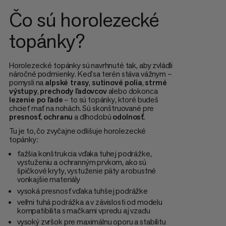
Čo sú horolezecké
topánky?
Horolezecké topánky sú navrhnuté tak, aby zvládli
náročné podmienky. Keď sa terén stáva vážnym –
pomysli na
alpské trasy
,
sutinové polia
,
strmé
výstupy
,
prechody ľadovcov
alebo dokonca
lezenie po ľade
– to sú topánky, ktoré budeš
chcieť mať na nohách. Sú skonštruované pre
presnosť
,
ochranu
a dlhodobú
odolnosť
.
Tu je to, čo zvyčajne odlišuje horolezecké
topánky:
ťažšia konštrukcia vďaka tuhej podrážke,
vystuženiu a ochranným prvkom, ako sú
špičkové kryty, vystuženie päty a robustné
vonkajšie materiály
vysoká presnosť vďaka tuhšej podrážke
veľmi tuhá podrážka a v závislosti od modelu
kompatibilita s mačkami vpredu aj vzadu
vysoký zvršok pre maximálnu oporu a stabilitu