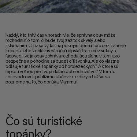
Každý, kto trávi čas v horách, vie, že správna obuv môže
rozhodnúť o tom, či bude tvoj zážitok skvelý alebo
sklamaním. Či už sa vydáš na pokojnú dennú túru cez zvlnené
kopce, alebo zdolávaš náročnú alpskú trasu cez sutiny a
ľadovce, tvoja obuv zohráva rozhodujúcu úlohu v tom, ako
bezpečne a pohodlne sa budeš cítiť vonku. Ale čo vlastne
odlišuje turistické topánky od horolezeckých? A ktoré sú
lepšou voľbou pre tvoje ďalšie dobrodružstvo? V tomto
sprievodcovi ti priblížime kľúčové rozdiely a bližšie sa
pozrieme na to, čo ponúka Mammut.
Čo sú turistické
topánky?