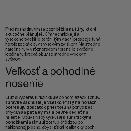
Pred rozhodnutím sa pozri bližšie na
túry, ktoré
skutočne plánuješ
. Čím technickejší a
vysokohorskejší je terén, tým viac ti prospeje tuhá
horolezecká obuv s vysokým zvrškom. Na stredne
náročné túry v rôznorodom teréne je zvyčajne
ideálna turistická obuv so stredne vysokým
zvrškom.
Veľkosť a pohodlné
nosenie
Či už si vyberáš turistickú alebo horolezeckú obuv,
správne sadnutie je všetko
.
Prsty na nohách
potrebujú dostatok priestoru
na pohyb bez
šmýkania a
päta by mala pevne sedieť na
mieste
. Obuv si vždy vyskúšaj
s turistickými
ponožkami
a simuluj zostup chôdzou po
naklonenej ploche, aby si získal realistický pocit.