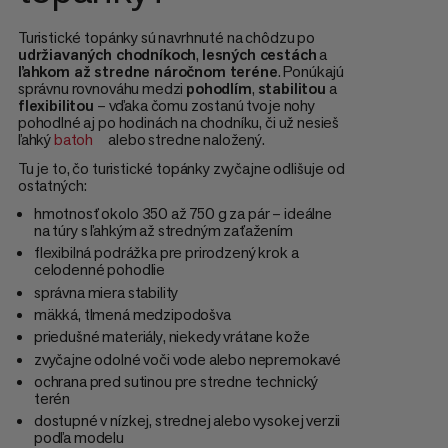
Turistické topánky sú navrhnuté na chôdzu po
udržiavaných chodníkoch
,
lesných cestách
a
ľahkom až stredne náročnom teréne
. Ponúkajú
správnu rovnováhu medzi
pohodlím
,
stabilitou
a
flexibilitou
– vďaka čomu zostanú tvoje nohy
pohodlné aj po hodinách na chodníku, či už nesieš
ľahký
batoh
alebo stredne naložený.
Tu je to, čo turistické topánky zvyčajne odlišuje od
ostatných:
hmotnosť okolo 350 až 750 g za pár – ideálne
na túry s ľahkým až stredným zaťažením
flexibilná podrážka pre prirodzený krok a
celodenné pohodlie
správna miera stability
mäkká, tlmená medzipodošva
priedušné materiály, niekedy vrátane kože
zvyčajne odolné voči vode alebo nepremokavé
ochrana pred sutinou pre stredne technický
terén
dostupné v nízkej, strednej alebo vysokej verzii
podľa modelu