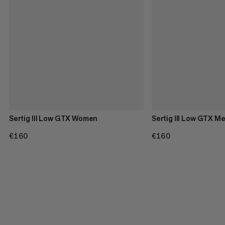
Sertig III Low GTX Women
Sertig III Low GTX M
€160
€160
€160
€160