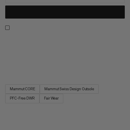
Tam, kde rýchlosť bežeckej topánky stretáva odolnosť
turistickej topánky. Vyrobené s podrážkou Mammut Swiss
Design pre spoľahlivý úchop, tieto topánky sú vybavené pre
vaše obľúbené miestne traily. Klenutá podrážka poskytuje
hladké pristátie a ľahký odraz pre maximálny návrat energie.
Podšívkovaná...
Mammut CORE
Mammut Swiss Design Outsole
PFC-Free DWR
Fair Wear