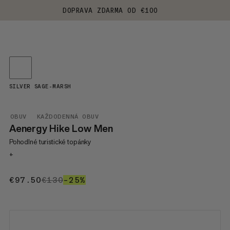
DOPRAVA ZDARMA OD €100
SILVER SAGE-MARSH
OBUV
KAŽDODENNÁ OBUV
Aenergy Hike Low Men
Pohodlné turistické topánky
+
€97.50
€97.50
€130
€130
–25%
25%