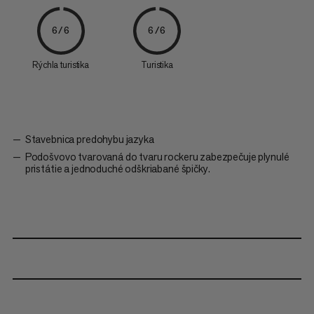
6/6
6/6
Rýchla turistika
Turistika
Stavebnica predohybu jazyka
Podošvovo tvarovaná do tvaru rockeru zabezpečuje plynulé
pristátie a jednoduché odškriabané špičky.