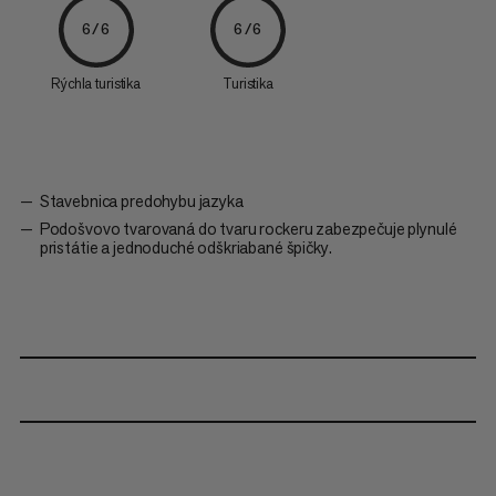
6/6
6/6
Rýchla turistika
Turistika
Stavebnica predohybu jazyka
Podošvovo tvarovaná do tvaru rockeru zabezpečuje plynulé
pristátie a jednoduché odškriabané špičky.