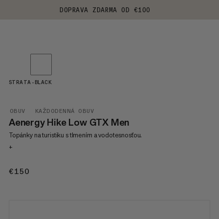
DOPRAVA ZDARMA OD €100
STRATA-BLACK
OBUV
KAŽDODENNÁ OBUV
Aenergy Hike Low GTX Men
Topánky na turistiku s tlmením a vodotesnosťou.
+
€150
€150