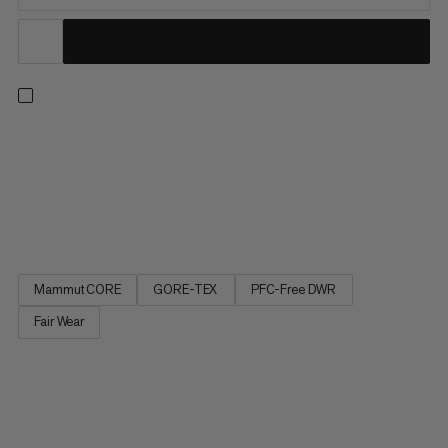
Kde rýchlosť bežeckej obuvi stretne odolnosť turistickej obuvi.
Vyrobene s podrážkou Mammut Swiss Design pre spoľahlivý
úchop, tieto topánky sú vybavené pre vaše obľúbené miestne
trate. Priebeh podrážky v tvare rockera poskytuje hladký
pristátie a ľahký odraz pre maximálny návrat energie. Zvýšená...
Mammut CORE
GORE-TEX
PFC-Free DWR
Fair Wear