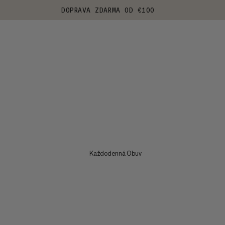
DOPRAVA ZDARMA OD €100
Každodenná Obuv