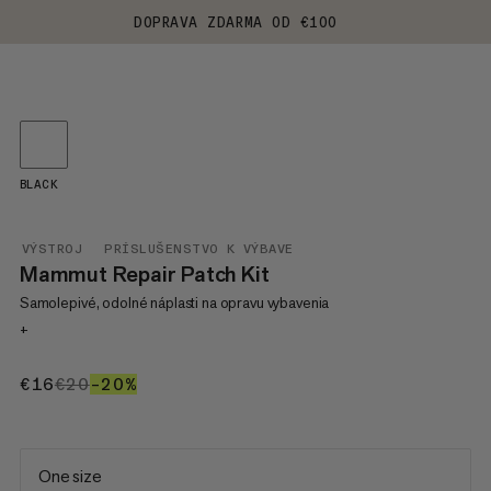
DOPRAVA ZDARMA OD €100
BLACK
VÝSTROJ
PRÍSLUŠENSTVO K VÝBAVE
Mammut Repair Patch Kit
Samolepivé, odolné náplasti na opravu vybavenia
+
€16
€16
€20
€20
–20%
20%
One size