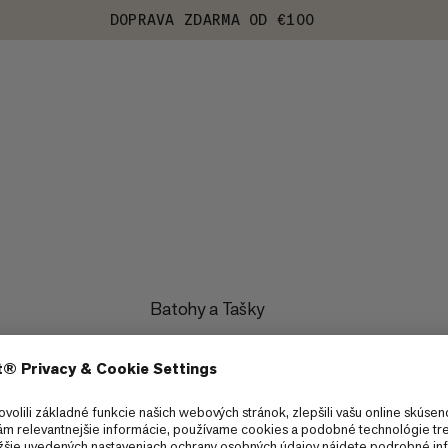
DOPRAVA ZDARMA OD €100
Batohy a Tašky