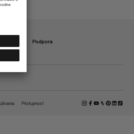
Podpora
žívania
Prístupnosť