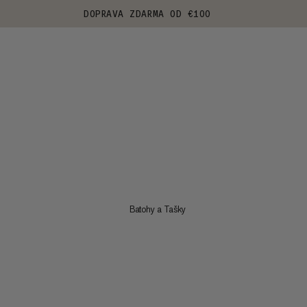
DOPRAVA ZDARMA OD €100
Batohy a Tašky