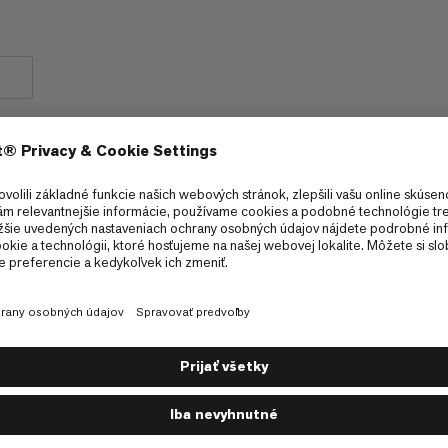
stika
Cyklistika
5/6