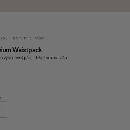
TROJ
BATOHY A TAŠKY
hium Waistpack
o vystiepený pás s držiakom na fľašu
0
€60
K