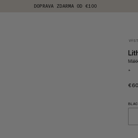
DOPRAVA ZDARMA OD €100
VÝS
Lit
Mäkk
+
€6
BLAC