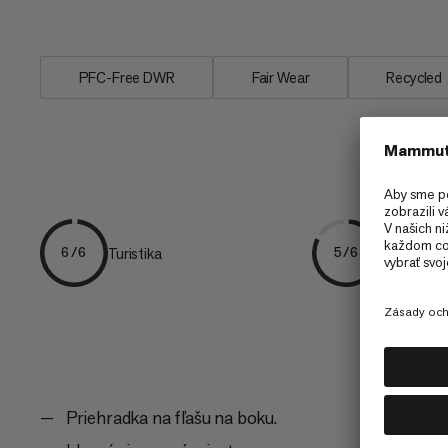
elastické...
PFC-Free DWR
Fair Wear
Recycled
Turistika
Rýchla turi
6/6
5/6
Priehradka na fľašu na boku.