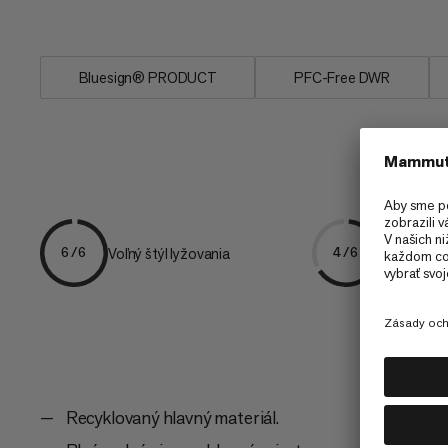
všetko svoje vybavenie s...
Bluesign® PRODUCT
PFC-Free DWR
Voľný štýl lyžovania
Lyžiarske t
6/6
4/6
Recyklovaný hlavný materiál.