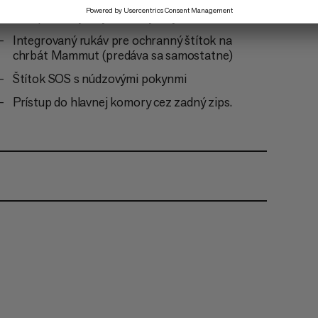
Kompatibilný s hydratačným systémom
Integrovaný rukáv pre ochranný štítok na
chrbát Mammut (predáva sa samostatne)
Štítok SOS s núdzovými pokynmi
Prístup do hlavnej komory cez zadný zips.