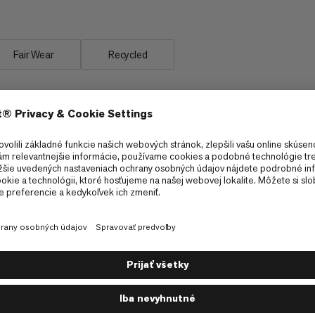
Fair Wear
Recycled
úry.
Každodenný
4/6
Príslušenstvo pre ľadové cepíny a turistické
palice