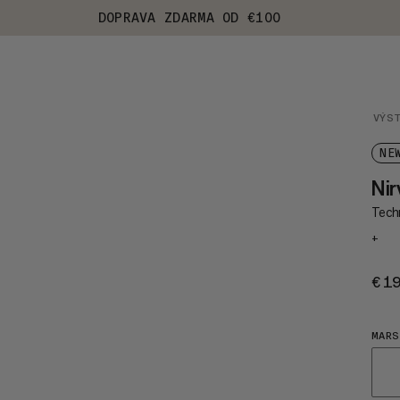
DOPRAVA ZDARMA OD €100
VÝS
NE
Nir
Tech
+
€1
MARS