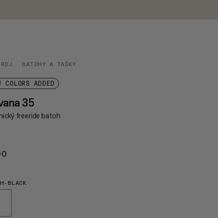
TROJ
BATOHY A TAŠKY
W COLORS ADDED
vana 35
nický freeride batoh
90
€190
H-BLACK