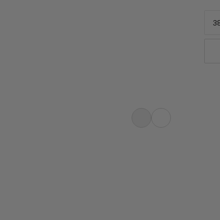
38
ke túry a horolezectvo, tento
 a vynikajúcu odolnosť pre alpské
a odolná proti opotrebovaniu, naša
rofesionálnymi horolezcami