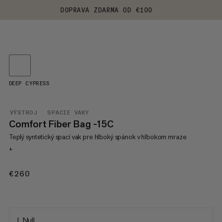
DOPRAVA ZDARMA OD €100
DEEP CYPRESS
VÝSTROJ
SPACIE VAKY
Comfort Fiber Bag -15C
Teplý syntetický spací vak pre hlboký spánok v hlbokom mraze
+
€260
€260
L Null