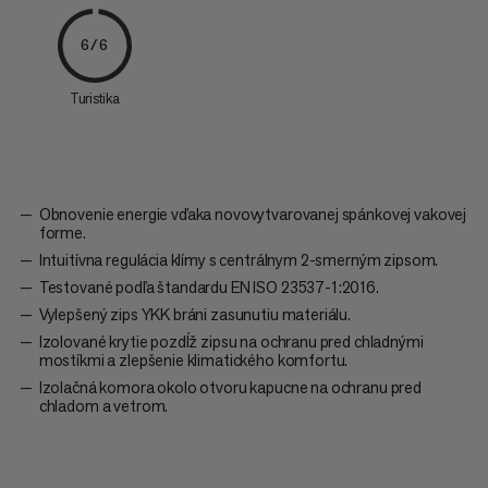
6/6
Turistika
Obnovenie energie vďaka novovytvarovanej spánkovej vakovej
forme.
Intuitívna regulácia klímy s centrálnym 2-smerným zipsom.
Testované podľa štandardu EN ISO 23537-1:2016.
Vylepšený zips YKK bráni zasunutiu materiálu.
Izolované krytie pozdĺž zipsu na ochranu pred chladnými
mostíkmi a zlepšenie klimatického komfortu.
Izolačná komora okolo otvoru kapucne na ochranu pred
chladom a vetrom.