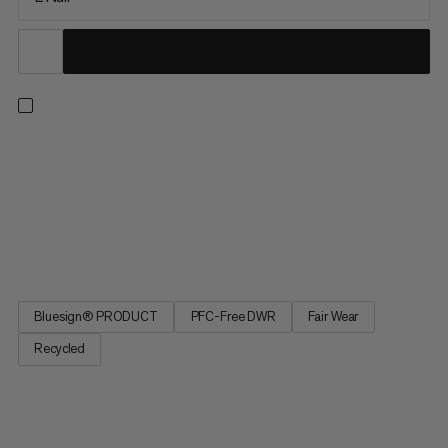
Udržujte sa teplí a pohodlne v mrazivých zimných nociach v
najteplejšom syntetickom spacáku z našej série Dream.
Ideálny na kempovanie a relaxačné vonkajšie dobrodružstvá,
jeho opticky izolačná tvarovaná silueta z mumií obsahuje
špeciálnu parozábranu na zips a límec proti prúdeniu vzduchu
na...
Bluesign® PRODUCT
PFC-Free DWR
Fair Wear
Recycled