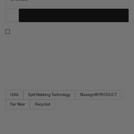
Upraviteľný harness pre budúcich horolezcov. S štyrmi
pripevneniami pre prispôsobenie sa pásu a nohám podľa rastu
vašich mladých horolezcov. Dva veľké pevné otvory na
vybavenie a jeden malý mäkký, vďaka ktorému môžu nosiť
všetko, čo potrebujú. Pohodlné zatváracie pripevnenia
umožňujú zostať...
UIAA
Split Webbing Technology
Bluesign® PRODUCT
Fair Wear
Recycled