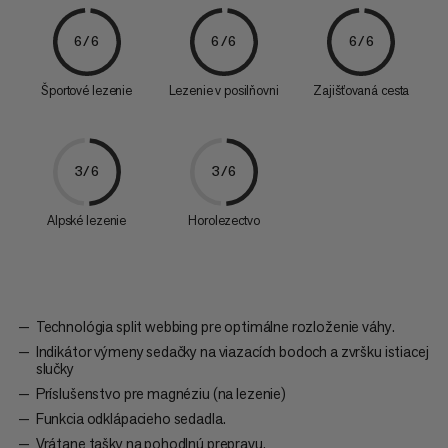
6/6
6/6
6/6
Športové lezenie
Lezenie v posilňovni
Zajišťovaná cesta
3/6
3/6
Alpské lezenie
Horolezectvo
Technológia split webbing pre optimálne rozloženie váhy.
Indikátor výmeny sedačky na viazacích bodoch a zvršku istiacej
slučky
Príslušenstvo pre magnéziu (na lezenie)
Funkcia odklápacieho sedadla.
Vrátane tašky na pohodlnú prepravu.