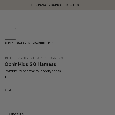
DOPRAVA ZDARMA OD €100
ALPINE CALAMINT-MAMMUT RED
DETI
OPHIR KIDS 2.0 HARNESS
Ophir Kids 2.0 Harness
Rozšíriteľný, všestranný lezecký sedák.
+
€60
€60
One size