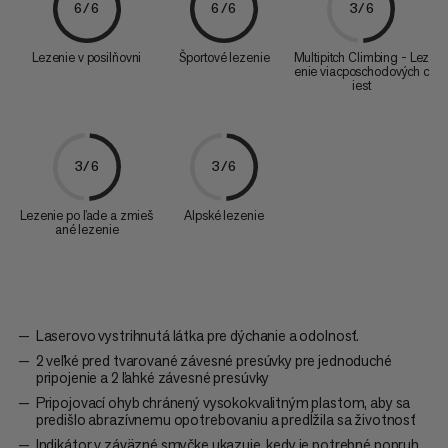
6/6
6/6
3/6
Lezenie v posilňovni
Športové lezenie
Multipitch Climbing - Lez
enie viacposchodových c
iest
3/6
3/6
Lezenie po ľade a zmieš
Alpské lezenie
ané lezenie
Laserovo vystrihnutá látka pre dýchanie a odolnosť.
2 veľké pred tvarované závesné presúvky pre jednoduché
pripojenie a 2 ľahké závesné presúvky
Pripojovací ohyb chránený vysokokvalitným plastom, aby sa
predišlo abrazívnemu opotrebovaniu a predĺžila sa životnosť
Indikátor v záväzné smyčke ukazuje, kedy je potrebné popruh