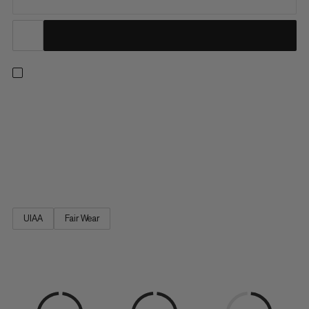
Extrémne ľahký. Pripravený na výkon: Obojok Sender už len
čaká na váš ďalší výlet. Vysoko dýchatelný a odolný vďaka
tkanine vystrihanej laserom. Optimalizované rozloženie
hmotnosti s technológiou Split Webbing. Fit zameraný na
výkon. Obojok Sender, lezecký obojok pre výkonnostných
športových lezcov.
UIAA
Fair Wear