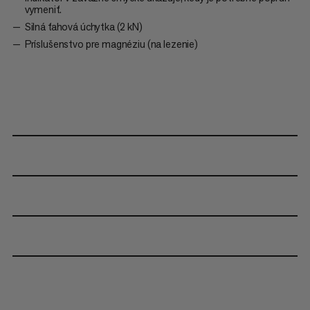
vymeniť.
Silná ťahová úchytka (2 kN)
Príslušenstvo pre magnéziu (na lezenie)