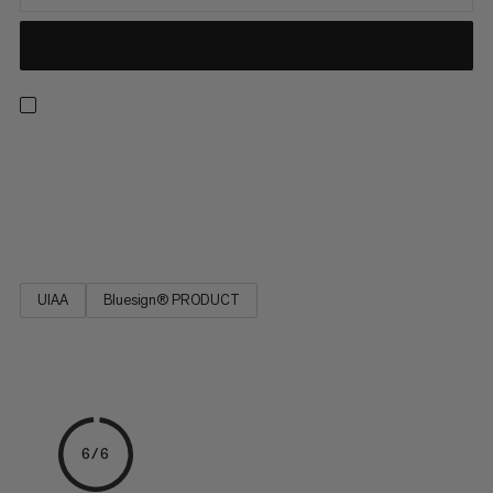
Odolný a neroztrhnutý: Lano Cord POS je všestranné lano,
ktorému môžete dôverovať. Je k dispozícii v rôznych
priemeroch a praktických dĺžkach. Jeho vysoká odolnosť voči
trhaniu poskytuje bezpečnosť na skalnom stene.
UIAA
Bluesign® PRODUCT
6/6