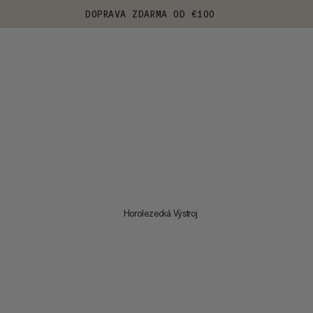
DOPRAVA ZDARMA OD €100
Horolezecká Výstroj