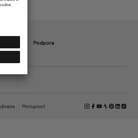
Podpora
žívania
Prístupnosť