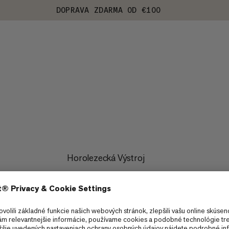
DOPRAVA ZDARMA OD €100
Horolezecká Výstroj