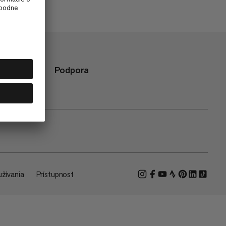
Podpora
žívania
Prístupnosť