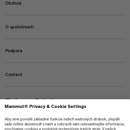
Obchod
O spoločnosti
Podpora
Contact
—