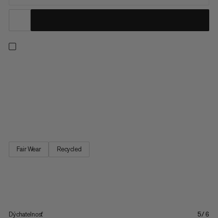
Nabiť sa na horu alebo vysokohorské túry požadujúce pohodlie
v chladnejších dňoch. Tieto legíny základnej vrstvy pre
všestranné hory sú vyrobené s technológiou bez švov pre
hladký pocit na pokožke. Rýchloschnúci, odvlhčujúci
perforovaný materiál (vyrobený z 74% recyklovaného
polyamidu) ponúka vysokú...
Fair Wear
Recycled
Dýchatelnosť
5/6