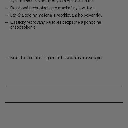
dýchatelnosť, voľnosť pohybu a rýchle schnutie.
Bezšvová technológia pre maximálny komfort.
Ľahký a odolný materiál z recyklovaného polyamidu
Elastický rebrovaný pásik pre bezpečné a pohodlné
prispôsobenie.
Next-to-skin fit designed to be worn as a base layer