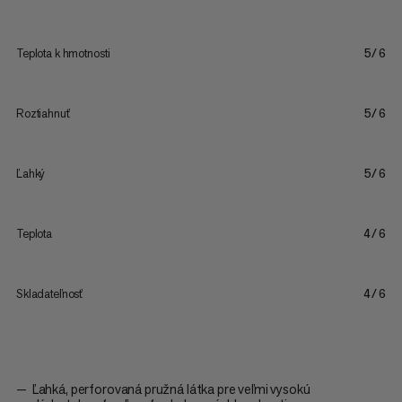
Teplota k hmotnosti
5/6
Roztiahnuť
5/6
Ľahký
5/6
Teplota
4/6
Skladateľnosť
4/6
Ľahká, perforovaná pružná látka pre veľmi vysokú