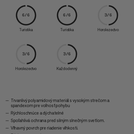
6/6
6/6
3/6
Turistika
Turistika
Horolezectvo
3/6
3/6
Horolezectvo
Každodenný
Trvanlivý polyamidový materiál s vysokým strečom a
spandexom pre voľnosť pohybu
Rýchloschnúce a dýchatelné
Spoľahlivá ochrana pred silným slnečným svetlom.
Vlhavný povrch pre riadenie vlhkosti.