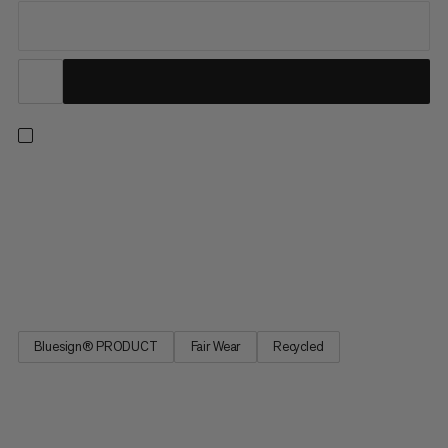
Univerzálne turistické nohavice na preskúmanie vonkajšieho
prostredia. Recyklovaný polyamid a elastánová látka sú mäkké,
no zároveň odolné s 4-cestným tiahnutím na jednoduché
nosenie na alebo mimo chodníka. Ochrana proti slnku UPF 50+
odoláva škodlivým lúčom a odtieňová úprava udržuje v
teplejšom...
Bluesign® PRODUCT
Fair Wear
Recycled