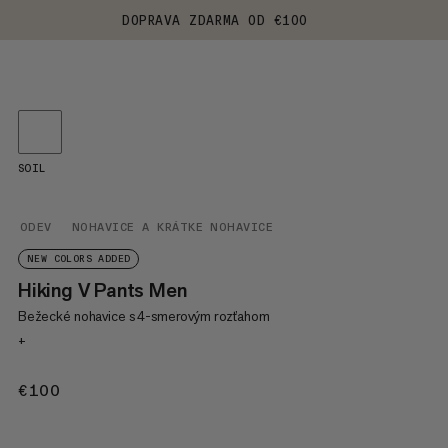
DOPRAVA ZDARMA OD €100
SOIL
ODEV
NOHAVICE A KRÁTKE NOHAVICE
NEW COLORS ADDED
Hiking V Pants Men
Bežecké nohavice s 4-smerovým rozťahom
+
€100
€100