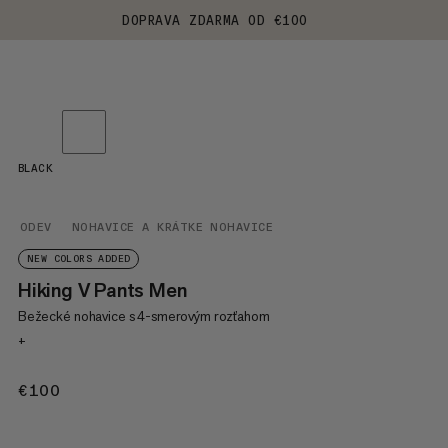
DOPRAVA ZDARMA OD €100
BLACK
ODEV
NOHAVICE A KRÁTKE NOHAVICE
NEW COLORS ADDED
Hiking V Pants Men
Bežecké nohavice s 4-smerovým rozťahom
+
€100
€100