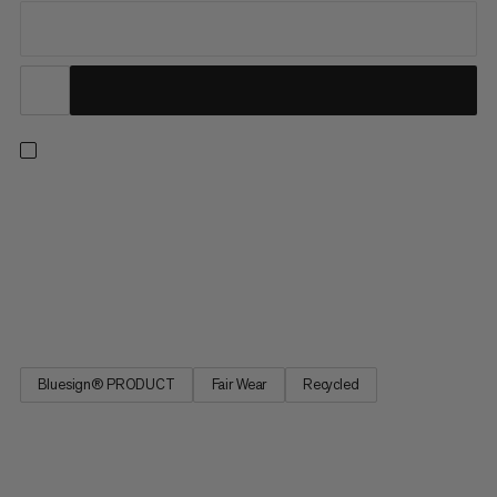
Univerzálne turistické nohavice na preskúmanie vonkajšieho
prostredia. Recyklovaný polyamid a elastánová látka sú mäkké,
no zároveň odolné s 4-cestným tiahnutím na jednoduché
nosenie na alebo mimo chodníka. Ochrana proti slnku UPF 50+
odoláva škodlivým lúčom a odtieňová úprava udržuje v
teplejšom...
Bluesign® PRODUCT
Fair Wear
Recycled