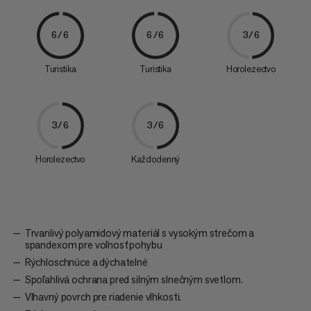
6/6
6/6
3/6
Turistika
Turistika
Horolezectvo
3/6
3/6
Horolezectvo
Každodenný
Trvanlivý polyamidový materiál s vysokým strečom a
spandexom pre voľnosť pohybu
Rýchloschnúce a dýchatelné
Spoľahlivá ochrana pred silným slnečným svetlom.
Vlhavný povrch pre riadenie vlhkosti.