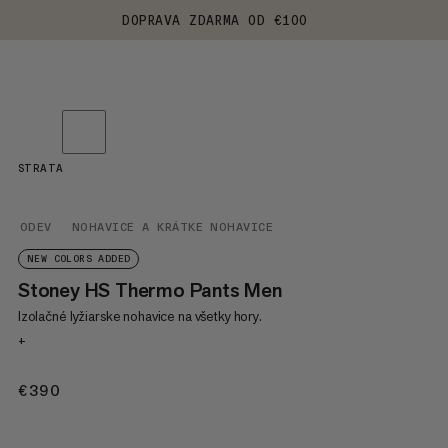
DOPRAVA ZDARMA OD €100
STRATA
ODEV
NOHAVICE A KRÁTKE NOHAVICE
NEW COLORS ADDED
Stoney HS Thermo Pants Men
Izolačné lyžiarske nohavice na všetky hory.
+
€390
€390