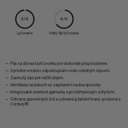
6/6
4/6
Lyžovanie
Voľný štýl lyžovania
Pás sa dá nastaviť zvonku pre dokonalé prispôsobenie.
2 predné vrecká s odpudzujúcim vodo-odolným zipsom.
Zavinutý zips pre väčší objem.
Ventilácia na bokoch so zapínaním na dva spôsoby
Integrované snehové gamasky s protišmykovým úchytom.
Ochrana zpevněných švů a ochrana lyžařské hrany vyrobena z
Cordury®