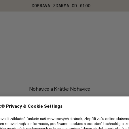
DOPRAVA ZDARMA OD €100
Nohavice a Krátke Nohavice