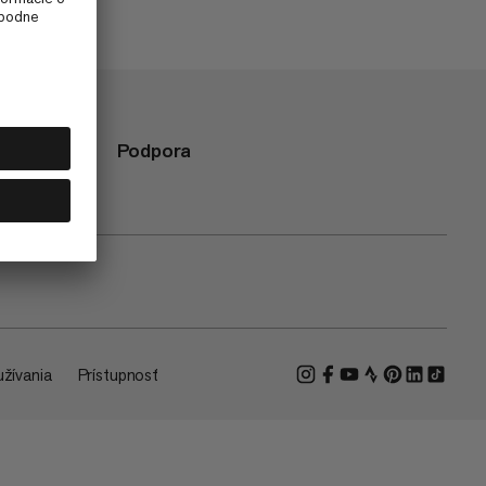
Podpora
žívania
Prístupnosť