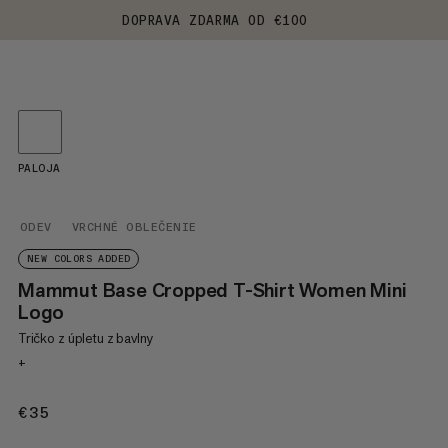
DOPRAVA ZDARMA OD €100
PALOJA
ODEV
VRCHNÉ OBLEČENIE
NEW COLORS ADDED
Mammut Base Cropped T-Shirt Women Mini
Logo
Tričko z úpletu z bavlny
+
€35
€35