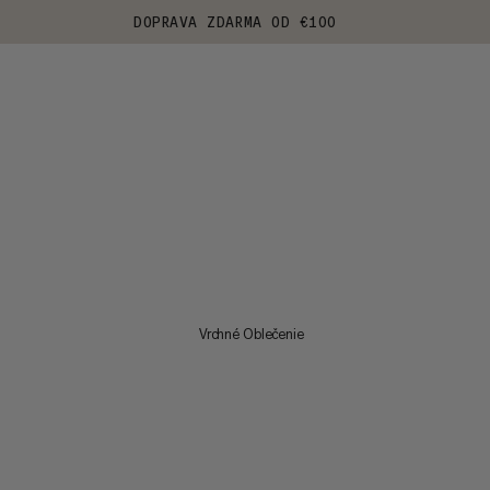
DOPRAVA ZDARMA OD €100
Vrchné Oblečenie