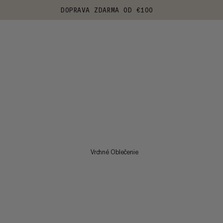
DOPRAVA ZDARMA OD €100
Vrchné Oblečenie