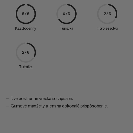
6/6
4/6
2/6
Každodenný
Turistika
Horolezectvo
2/6
Turistika
Dve postranné vrecká so zipsami.
Gumové manžety a lem na dokonalé prispôsobenie.