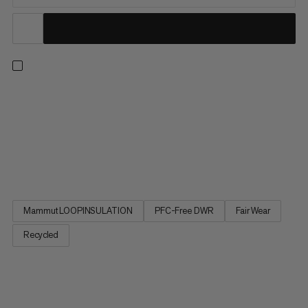
Pre teplo a pohodlie vo veľmi nízkych teplotách je tento
tepelne izolovaný vesta vybavený špeciálnym syntetickým
plnením: naším jedinečným Mammut LOOPINSULATION,
vyrobeným z recyklovaných kúskov lana. V kombinácii s
recyklovanou vonkajšou látkou odolnou voči vetru a vode tento
útulný vrchný štít...
Mammut LOOPINSULATION
PFC-Free DWR
Fair Wear
Recycled