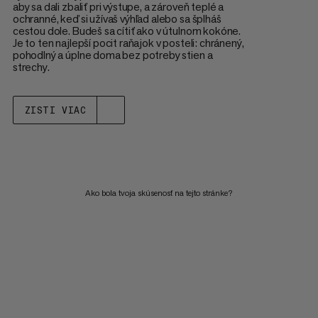
aby sa dali zbaliť pri výstupe, a zároveň teplé a
ochranné, keď si užívaš výhľad alebo sa šplháš
cestou dole. Budeš sa cítiť ako v útulnom kokóne.
Je to ten najlepší pocit raňajok v posteli: chránený,
pohodlný a úplne doma bez potreby stien a
strechy.
ZISTI VIAC
Ako bola tvoja skúsenosť na tejto stránke?