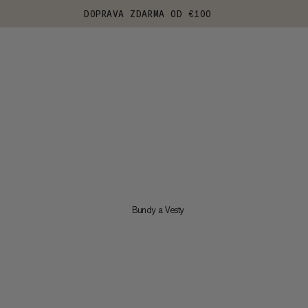
DOPRAVA ZDARMA OD €100
Bundy a Vesty