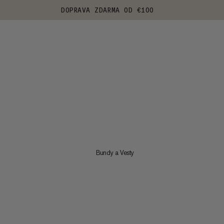
DOPRAVA ZDARMA OD €100
Bundy a Vesty