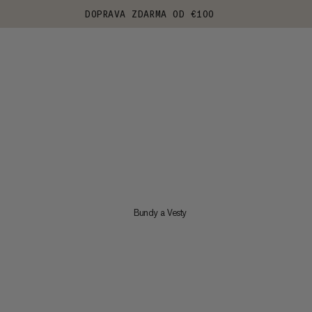
DOPRAVA ZDARMA OD €100
Bundy a Vesty