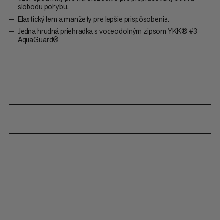
slobodu pohybu.
Elastický lem a manžety pre lepšie prispôsobenie.
Jedna hrudná priehradka s vodeodolným zipsom YKK® #3
AquaGuard®