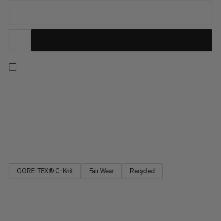
Najľahší pevný štítový kabát v rade Eiger Nordwand.
Minimalistický dizajn tohto kabátu kládol dôraz na baliteľnosť a
priedušnosť. Ľahká GORE-TEX 3-vrstvová tkanina ponúka
ochranu pred extrémnym počasím a odolnosť voči treniu,
pričom kvôli C-KNIT® podšívke poskytuje jemný pocit priamo
na tele....
GORE-TEX® C-Knit
Fair Wear
Recycled