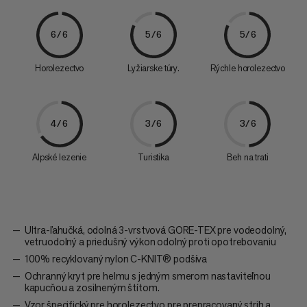
6/6
5/6
5/6
Horolezectvo
Lyžiarske túry.
Rýchle horolezectvo
4/6
3/6
3/6
Alpské lezenie
Turistika
Beh na trati
Ultra-ľahučká, odolná 3-vrstvová GORE-TEX pre vodeodolný,
vetruodolný a priedušný výkon odolný proti opotrebovaniu
100% recyklovaný nylon C-KNIT® podšíva
Ochranný kryt pre helmu s jedným smerom nastaviteľnou
kapucňou a zosilneným štítom.
Vzor špecifický pre horolezectvo pre prepracovaný strih a