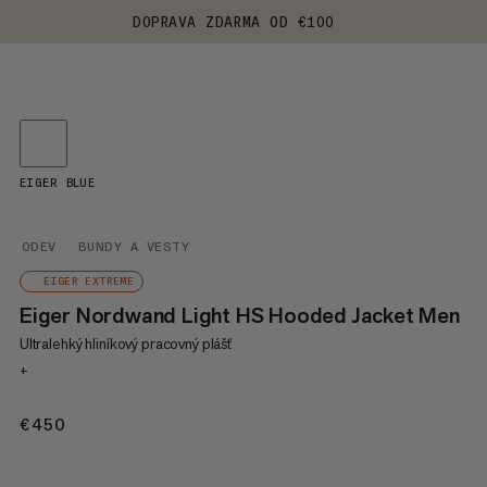
DOPRAVA ZDARMA OD €100
EIGER BLUE
ODEV
BUNDY A VESTY
EIGER EXTREME
Eiger Nordwand Light HS Hooded Jacket Men
Ultralehký hliníkový pracovný plášť
+
€450
€450