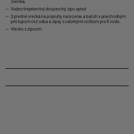
zvonka.
Vodeotrepelentný dvojcestný zips vpred
2 predné vrecká na popruhy na lezenie a batoh s priechodným
prístupom cez seba a zipsy s odolnými vočkom proti vode.
Vrecko s zipsom.