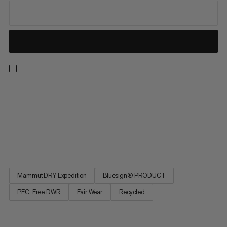
Odolná bunda typu hardshell vhodná na celoročné použitie v
alpskom prostredí. 3-vrstvová membrána Mammut DRY
Expedition robí túto vrstvu vodotesnou, vetruodolnou a
extrémne priedušnou. Prúdová látka zaisťuje dodatočnú
odolnosť. Dve hrudníkové vrecká a nastaviteľná búrková
kapucňa skvele ladia s...
Mammut DRY Expedition
Bluesign® PRODUCT
PFC-Free DWR
Fair Wear
Recycled