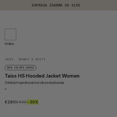
DOPRAVA ZDARMA OD €100
PINEA
ODEV
BUNDY A VESTY
NEW COLORS ADDED
Taiss HS Hooded Jacket Women
Odolná trojvrstvová horolezecká bunda
+
€280
€280
€400
€400
–30%
30%