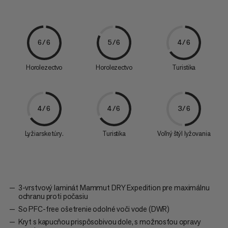
6/6
5/6
4/6
Horolezectvo
Horolezectvo
Turistika
4/6
4/6
3/6
Lyžiarske túry.
Turistika
Voľný štýl lyžovania
3-vrstvový laminát Mammut DRY Expedition pre maximálnu
ochranu proti počasiu
So PFC-free ošetrenie odolné voči vode (DWR)
Kryt s kapucňou prispôsobivou dole, s možnosťou opravy