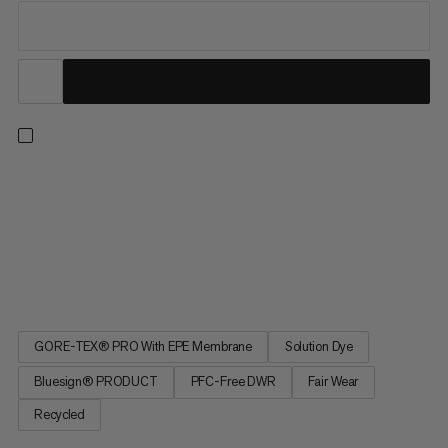
Vyrobené pre náročné podmienky. 3-vrstvový GORE-TEX Pro
ponúka vodotesnú a vetruvzdornú ochranu s výnimočnou
odolnosťou pre lezenia na ľade a alpské dobrodružstvá.
Podpazušné vetranie vás ochladí, zatiaľ čo vysoký strih
poskytuje voľnosť pohybu. Viaceré vonkajšie a vnútorné vrecká
kompatibilné s...
GORE-TEX® PRO With EPE Membrane
Solution Dye
Bluesign® PRODUCT
PFC-Free DWR
Fair Wear
Recycled