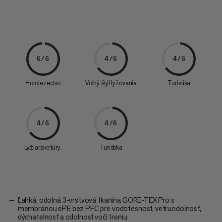
6/6
4/6
4/6
Horolezectvo
Voľný štýl lyžovania
Turistika
4/6
4/6
Lyžiarske túry.
Turistika
Ľahká, odolná 3-vrstvová tkanina GORE-TEX Pro s
membránou ePE bez PFC pre vodotesnosť, vetruodolnosť,
dýchatelnosť a odolnosť voči treniu.