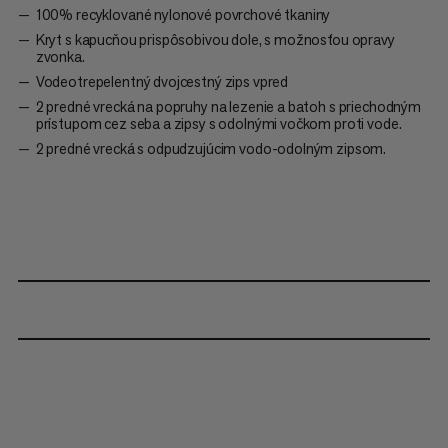
100% recyklované nylonové povrchové tkaniny
Kryt s kapucňou prispôsobivou dole, s možnosťou opravy
zvonka.
Vodeotrepelentný dvojcestný zips vpred
2 predné vrecká na popruhy na lezenie a batoh s priechodným
prístupom cez seba a zipsy s odolnými vočkom proti vode.
2 predné vrecká s odpudzujúcim vodo-odolným zipsom.