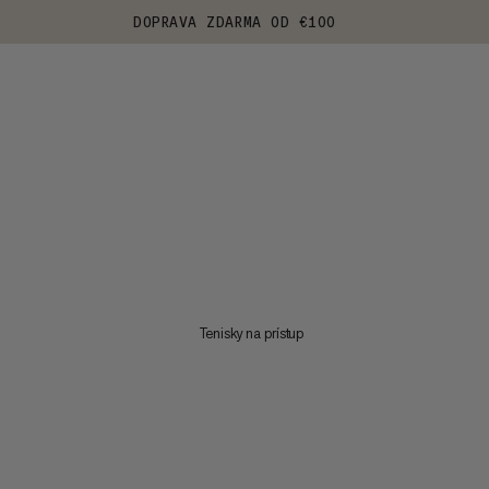
DOPRAVA ZDARMA OD €100
Tenisky na prístup